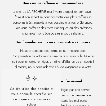
Une cuisine raffinée et personnalisée
Le chef de LA PÊCHERIE met à votre disposition son savoir-
faire et son expertise pour concocter des plats raffinés et
personnalisés, adaptés à vos besoins et à vos préférences.
Que vous préfériez des mets classiques ou des créations
originales, notre équipe saura vous satisfaire.
Des formules sur mesure pour votre séminaire
Nous proposons des formules sur mesure pour
l'organisation de votre repas séminaire à Isneauville. Que ce
soit pour un déjeuner léger, un dîner d'affaires ou un cocktail
dinatoire, nous nous adaptons à vos exigences et à votre
budget.
Un service attentif et professionnel
Ce site utilise des cookies et
L'équipe de LA PÊCHERIE se distingue par son service
vous donne le contrôle sur
attentif et professionnel. Nous mettons tout en œuvre pour
ceux que vous souhaitez
que votre événement se déroule dans les meilleures
activer