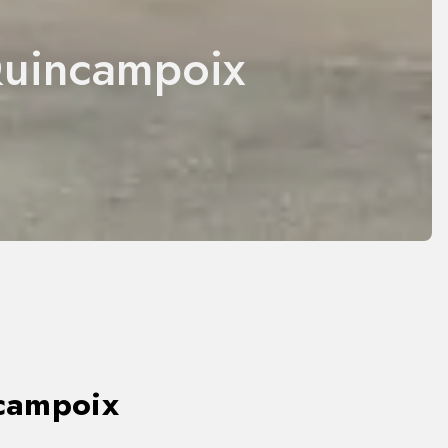
Quincampoix
ncampoix