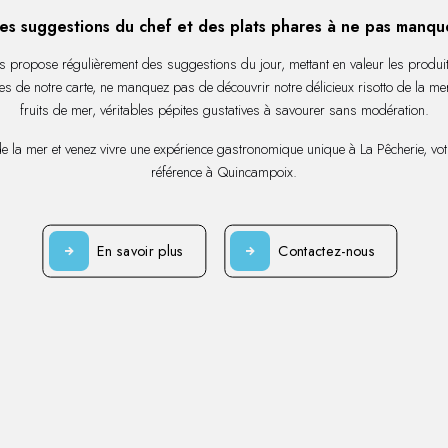
es suggestions du chef et des plats phares à ne pas manqu
s propose régulièrement des suggestions du jour, mettant en valeur les produits
res de notre carte, ne manquez pas de découvrir notre délicieux risotto de la me
fruits de mer, véritables pépites gustatives à savourer sans modération.
de la mer et venez vivre une expérience gastronomique unique à La Pêcherie, vo
référence à Quincampoix.
En savoir plus
Contactez-nous