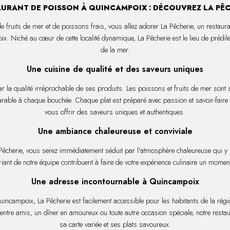
URANT DE POISSON À QUINCAMPOIX : DÉCOUVREZ LA PÊ
e fruits de mer et de poissons frais, vous allez adorer La Pêcherie, un restaur
x. Niché au cœur de cette localité dynamique, La Pêcherie est le lieu de prédil
de la mer.
Une cuisine de qualité et des saveurs uniques
ar la qualité irréprochable de ses produits. Les poissons et fruits de mer sont 
rable à chaque bouchée. Chaque plat est préparé avec passion et savoir-faire 
vous offrir des saveurs uniques et authentiques.
Une ambiance chaleureuse et conviviale
Pêcherie, vous serez immédiatement séduit par l'atmosphère chaleureuse qui y r
uriant de notre équipe contribuent à faire de votre expérience culinaire un moment
Une adresse incontournable à Quincampoix
uincampoix, La Pêcherie est facilement accessible pour les habitants de la régi
entre amis, un dîner en amoureux ou toute autre occasion spéciale, notre rest
sa carte variée et ses plats savoureux.