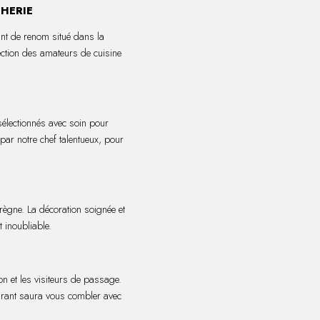
CHERIE
ant de renom situé dans la
ection des amateurs de cuisine
sélectionnés avec soin pour
par notre chef talentueux, pour
ègne. La décoration soignée et
 inoubliable.
on et les visiteurs de passage.
aurant saura vous combler avec